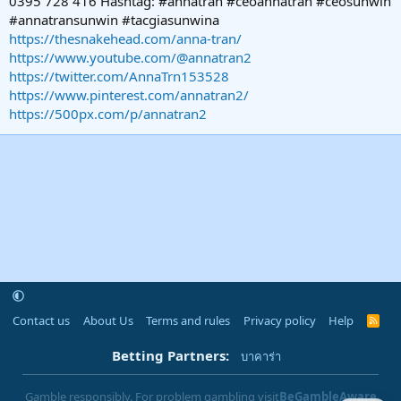
0395 728 416 Hashtag: #annatran #ceoannatran #ceosunwin
#annatransunwin #tacgiasunwina
https://thesnakehead.com/anna-tran/
https://www.youtube.com/@annatran2
https://twitter.com/AnnaTrn153528
https://www.pinterest.com/annatran2/
https://500px.com/p/annatran2
Contact us
About Us
Terms and rules
Privacy policy
Help
R
S
S
Betting Partners:
บาคาร่า
Gamble responsibly. For problem gambling visit
BeGambleAware