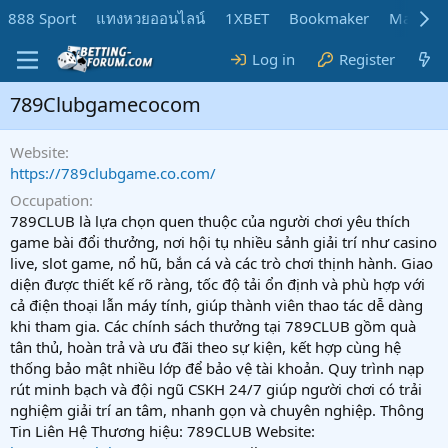
888 Sport
แทงหวยออนไลน์
1XBET
Bookmaker
MadMar
Log in
Register
789Clubgamecocom
Website
https://789clubgame.co.com/
Occupation
789CLUB là lựa chọn quen thuộc của người chơi yêu thích
game bài đổi thưởng, nơi hội tụ nhiều sảnh giải trí như casino
live, slot game, nổ hũ, bắn cá và các trò chơi thịnh hành. Giao
diện được thiết kế rõ ràng, tốc độ tải ổn định và phù hợp với
cả điện thoại lẫn máy tính, giúp thành viên thao tác dễ dàng
khi tham gia. Các chính sách thưởng tại 789CLUB gồm quà
tân thủ, hoàn trả và ưu đãi theo sự kiện, kết hợp cùng hệ
thống bảo mật nhiều lớp để bảo vệ tài khoản. Quy trình nạp
rút minh bạch và đội ngũ CSKH 24/7 giúp người chơi có trải
nghiệm giải trí an tâm, nhanh gọn và chuyên nghiệp. Thông
Tin Liên Hệ Thương hiệu: 789CLUB Website: